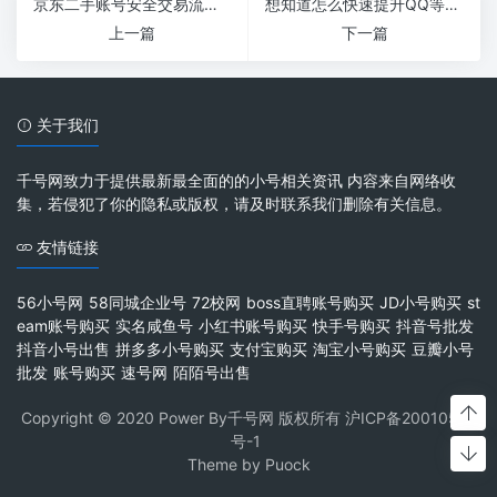
京东二手账号安全交易流程：教你如何避免被骗，放心买卖！
想知道怎么快速提升QQ等级？小号商城给你答案！
上一篇
下一篇
关于我们
千号网致力于提供最新最全面的的小号相关资讯 内容来自网络收
集，若侵犯了你的隐私或版权，请及时联系我们删除有关信息。
友情链接
56小号网
58同城企业号
72校网
boss直聘账号购买
JD小号购买
st
eam账号购买
实名咸鱼号
小红书账号购买
快手号购买
抖音号批发
抖音小号出售
拼多多小号购买
支付宝购买
淘宝小号购买
豆瓣小号
批发
账号购买
速号网
陌陌号出售
Copyright © 2020 Power By千号网 版权所有
沪ICP备20010537
号-1
Theme by
Puock