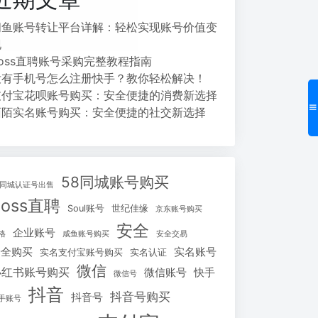
闲鱼账号转让平台详解：轻松实现账号价值变
现
Boss直聘账号采购完整教程指南
没有手机号怎么注册快手？教你轻松解决！
支付宝花呗账号购买：安全便捷的消费新选择
陌陌实名账号购买：安全便捷的社交新选择
58同城账号购买
8同城认证号出售
Boss直聘
Soul账号
世纪佳缘
京东账号购买
安全
企业账号
格
咸鱼账号购买
安全交易
安全购买
实名账号
实名支付宝账号购买
实名认证
微信
小红书账号购买
微信账号
快手
微信号
抖音
抖音号购买
抖音号
手账号