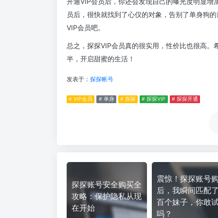
开通VIP会员后，你还会发现自己的曝光度明显增
员后，很快就找到了心仪的对象，告别了单身狗的
VIP会员吧。
总之，探探VIP会员真的很实用，性价比也很高
半，开启甜蜜的生活！
发表于：
探探帐号
# VIP会员
# 单身
# 探探
# 探探VIP
# 探探开通
震惊！探探账号
探探账号安全购买全
后，我瞬间匹配
攻略：保护隐私从现
百个妹子，你敢
在开始
吗？