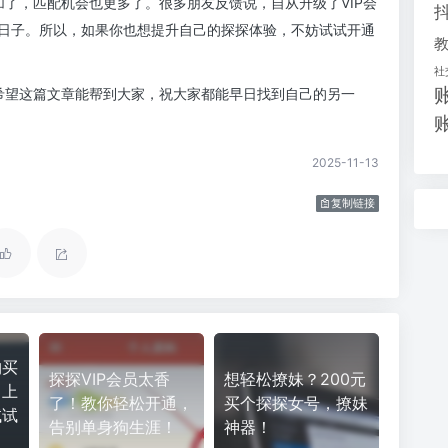
加了，匹配机会也更多了。很多朋友反馈说，自从升级了VIP会
日子。所以，如果你也想提升自己的探探体验，不妨试试开通
社
。希望这篇文章能帮到大家，祝大家都能早日找到自己的另一
2025-11-13
复制链接
购买
探探VIP会员太香
想轻松撩妹？200元
了上
了！教你轻松开通，
买个探探女号，撩妹
试试
告别单身狗生涯！
神器！