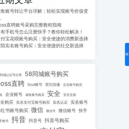
闲鱼账号转让平台详解：轻松实现账号价值变
现
Boss直聘账号采购完整教程指南
没有手机号怎么注册快手？教你轻松解决！
支付宝花呗账号购买：安全便捷的消费新选择
陌陌实名账号购买：安全便捷的社交新选择
58同城账号购买
8同城认证号出售
Boss直聘
Soul账号
世纪佳缘
京东账号购买
安全
企业账号
格
咸鱼账号购买
安全交易
安全购买
实名账号
实名支付宝账号购买
实名认证
微信
小红书账号购买
微信账号
快手
微信号
抖音
抖音号购买
抖音号
手账号