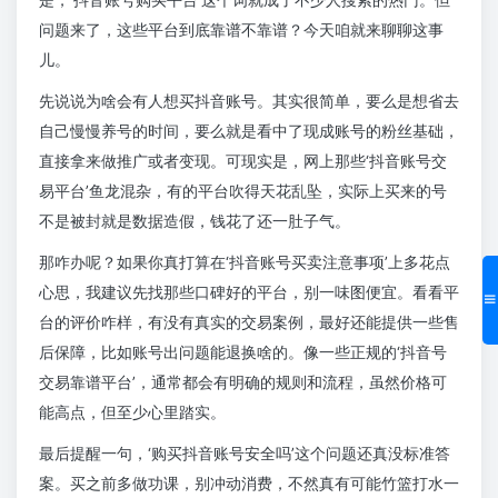
问题来了，这些平台到底靠谱不靠谱？今天咱就来聊聊这事
儿。
先说说为啥会有人想买抖音账号。其实很简单，要么是想省去
自己慢慢养号的时间，要么就是看中了现成账号的粉丝基础，
直接拿来做推广或者变现。可现实是，网上那些‘抖音账号交
易平台’鱼龙混杂，有的平台吹得天花乱坠，实际上买来的号
不是被封就是数据造假，钱花了还一肚子气。
那咋办呢？如果你真打算在‘抖音账号买卖注意事项’上多花点
心思，我建议先找那些口碑好的平台，别一味图便宜。看看平
台的评价咋样，有没有真实的交易案例，最好还能提供一些售
后保障，比如账号出问题能退换啥的。像一些正规的‘抖音号
交易靠谱平台’，通常都会有明确的规则和流程，虽然价格可
能高点，但至少心里踏实。
最后提醒一句，‘购买抖音账号安全吗’这个问题还真没标准答
案。买之前多做功课，别冲动消费，不然真有可能竹篮打水一