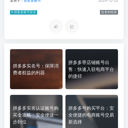
发表于：
拼多多账号
2025-12-23
# 拼多多账号安全
复制链接
拼多多带店铺账号出
拼多多实名号：保障消
售：快速入驻电商平台
费者权益的利器
的捷径
拼多多实名认证账号购
拼多多号购买平台：安
买全攻略：安全便捷一
全便捷的电商账号交易
步到位
新选择