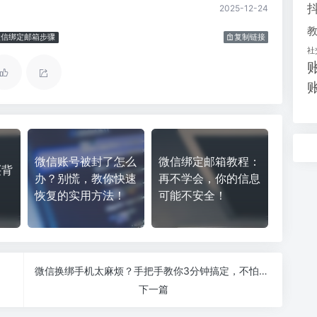
2025-12-24
微信绑定邮箱步骤
复制链接
社
微信账号被封了怎么
微信绑定邮箱教程：
买背
办？别慌，教你快速
再不学会，你的信息
恢复的实用方法！
可能不安全！
微信换绑手机太麻烦？手把手教你3分钟搞定，不怕丢号！
下一篇