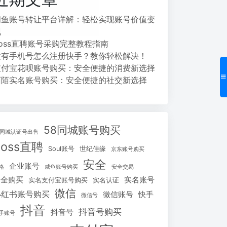
闲鱼账号转让平台详解：轻松实现账号价值变
现
Boss直聘账号采购完整教程指南
没有手机号怎么注册快手？教你轻松解决！
支付宝花呗账号购买：安全便捷的消费新选择
陌陌实名账号购买：安全便捷的社交新选择
58同城账号购买
8同城认证号出售
Boss直聘
Soul账号
世纪佳缘
京东账号购买
安全
企业账号
格
咸鱼账号购买
安全交易
安全购买
实名账号
实名支付宝账号购买
实名认证
微信
小红书账号购买
微信账号
快手
微信号
抖音
抖音号购买
抖音号
手账号