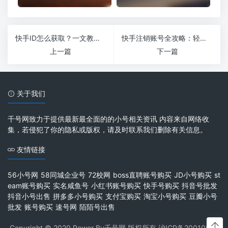
快手ID怎么获取？一文教你轻松玩转快手平台
快手注销账号全攻略：轻松几步完成账号注销
上一篇
下一篇
关于我们
千号网致力于提供最新最全面的的小号相关资讯 内容来自网络收
集，若侵犯了你的隐私或版权，请及时联系我们删除有关信息。
友情链接
56小号网
58同城企业号
72校网
boss直聘账号购买
JD小号购买
st
eam账号购买
实名咸鱼号
小红书账号购买
快手号购买
抖音号批发
抖音小号出售
拼多多小号购买
支付宝购买
淘宝小号购买
豆瓣小号
批发
账号购买
速号网
陌陌号出售
Copyright © 2020 Power By千号网 版权所有
沪ICP备20010537