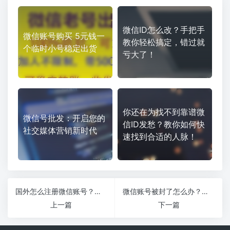
微信ID怎么改？手把手
微信账号购买 5元钱一
教你轻松搞定，错过就
个临时小号稳定出货
亏大了！
你还在为找不到靠谱微
微信号批发：开启您的
信ID发愁？教你如何快
社交媒体营销新时代
速找到合适的人脉！
国外怎么注册微信账号？超简单教程让你秒懂！
微信账号被封了怎么办？别慌，这几招帮你快速解决！
上一篇
下一篇