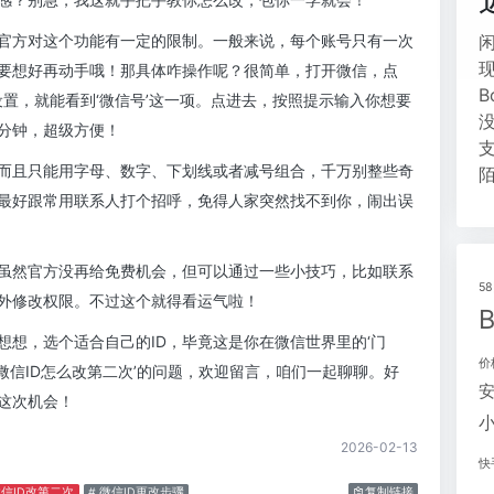
信官方对这个功能有一定的限制。一般来说，每个账号只有一次
定要想好再动手哦！那具体咋操作呢？很简单，打开微信，点
设置，就能看到‘微信号’这一项。点进去，按照提示输入你想要
五分钟，超级方便！
，而且只能用字母、数字、下划线或者减号组合，千万别整些奇
前最好跟常用联系人打个招呼，免得人家突然找不到你，闹出误
虽然官方没再给免费机会，但可以通过一些小技巧，比如联系
5
外修改权限。不过这个就得看运气啦！
想想，选个适合自己的ID，毕竟这是你在微信世界里的‘门
价
者‘微信ID怎么改第二次’的问题，欢迎留言，咱们一起聊聊。好
这次机会！
2026-02-13
快
微信ID改第二次
# 微信ID更改步骤
复制链接