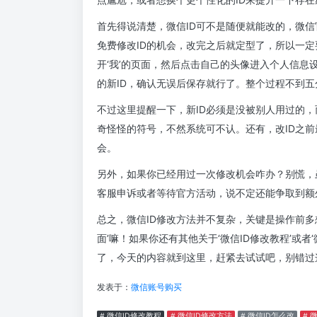
首先得说清楚，微信ID可不是随便就能改的，微
免费修改ID的机会，改完之后就定型了，所以一
开‘我’的页面，然后点击自己的头像进入个人信息
的新ID，确认无误后保存就行了。整个过程不到
不过这里提醒一下，新ID必须是没被别人用过的
奇怪怪的符号，不然系统可不认。还有，改ID之
会。
另外，如果你已经用过一次修改机会咋办？别慌，
客服申诉或者等待官方活动，说不定还能争取到额
总之，微信ID修改方法并不复杂，关键是操作前多
面’嘛！如果你还有其他关于‘微信ID修改教程’或
了，今天的内容就到这里，赶紧去试试吧，别错过
发表于：
微信账号购买
# 微信ID修改教程
# 微信ID修改方法
# 微信ID怎么改
# 