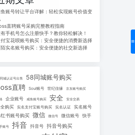
闲鱼账号转让平台详解：轻松实现账号价值变
现
Boss直聘账号采购完整教程指南
没有手机号怎么注册快手？教你轻松解决！
支付宝花呗账号购买：安全便捷的消费新选择
陌陌实名账号购买：安全便捷的社交新选择
58同城账号购买
8同城认证号出售
Boss直聘
Soul账号
世纪佳缘
京东账号购买
安全
企业账号
格
咸鱼账号购买
安全交易
安全购买
实名账号
实名支付宝账号购买
实名认证
微信
小红书账号购买
微信账号
快手
微信号
抖音
抖音号购买
抖音号
手账号