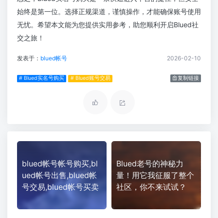
始终是第一位。选择正规渠道，谨慎操作，才能确保账号使用
无忧。希望本文能为您提供实用参考，助您顺利开启Blued社
交之旅！
发表于：
blued帐号
2026-02-10
# Blued实名号购买
# Blued账号交易
复制链接
blued帐号帐号购买,bl
Blued老号的神秘力
ued帐号出售,blued帐
量！用它我征服了整个
号交易,blued帐号买卖
社区，你不来试试？