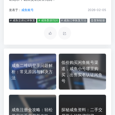
发表于：
咸鱼账号
2026-02-05
# 咸鱼交易记录恢复
# 咸鱼数据找回
# 咸鱼订单恢复方法
复制链接
低价购买闲鱼账号渠
咸鱼二维码登录问题解
道，咸鱼小号哪里购
析：常见原因与解决方
买，出售实名认证闲鱼
法
号
咸鱼注册全攻略：轻松
探秘咸鱼资料：二手交