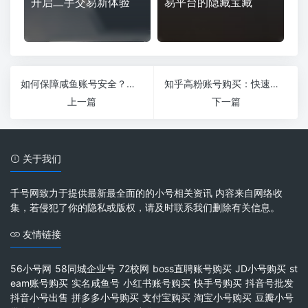
开启二手交易新体验
易平台的隐藏宝藏
如何保障咸鱼账号安全？设置技巧一文get！
知乎高粉账号购买：快速提升影响力的捷径
上一篇
下一篇
关于我们
千号网致力于提供最新最全面的的小号相关资讯 内容来自网络收
集，若侵犯了你的隐私或版权，请及时联系我们删除有关信息。
友情链接
56小号网
58同城企业号
72校网
boss直聘账号购买
JD小号购买
st
eam账号购买
实名咸鱼号
小红书账号购买
快手号购买
抖音号批发
抖音小号出售
拼多多小号购买
支付宝购买
淘宝小号购买
豆瓣小号