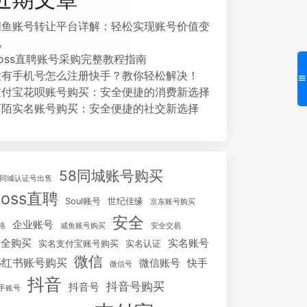
闲鱼账号转让平台详解：轻松实现账号价值变
现
Boss直聘账号采购完整教程指南
没有手机号怎么注册快手？教你轻松解决！
支付宝花呗账号购买：安全便捷的消费新选择
陌陌实名账号购买：安全便捷的社交新选择
58同城账号购买
8同城认证号出售
Boss直聘
Soul账号
世纪佳缘
京东账号购买
安全
企业账号
格
咸鱼账号购买
安全交易
安全购买
实名账号
实名支付宝账号购买
实名认证
微信
小红书账号购买
微信账号
快手
微信号
抖音
抖音号购买
抖音号
手账号