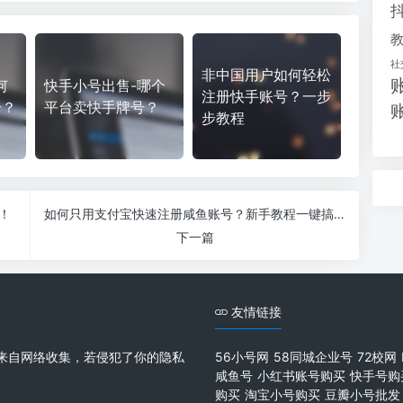
社
非中国用户如何轻松
何
快手小号出售-哪个
注册快手账号？一步
号？
平台卖快手牌号？
步教程
！
如何只用支付宝快速注册咸鱼账号？新手教程一键搞定！
下一篇
友情链接
来自网络收集，若侵犯了你的隐私
56小号网
58同城企业号
72校网
咸鱼号
小红书账号购买
快手号购
购买
淘宝小号购买
豆瓣小号批发