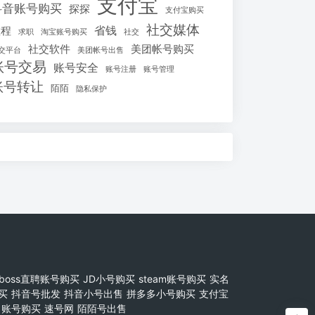
支付宝
抖音账号购买
探探
支付宝购买
社交媒体
省钱
教程
求职
淘宝账号购买
社交
社交软件
美团帐号购买
交平台
美团帐号出售
账号交易
账号安全
账号注册
账号管理
账号转让
陌陌
隐私保护
boss直聘账号购买
JD小号购买
steam账号购买
实名
买
抖音号批发
抖音小号出售
拼多多小号购买
支付宝
账号购买
速号网
陌陌号出售