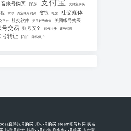
支付宝
抖音账号购买
探探
支付宝购买
社交媒体
省钱
教程
求职
淘宝账号购买
社交
社交软件
美团帐号购买
交平台
美团帐号出售
账号交易
账号安全
账号注册
账号管理
账号转让
陌陌
隐私保护
boss直聘账号购买
JD小号购买
steam账号购买
实名
买
抖音号批发
抖音小号出售
拼多多小号购买
支付宝