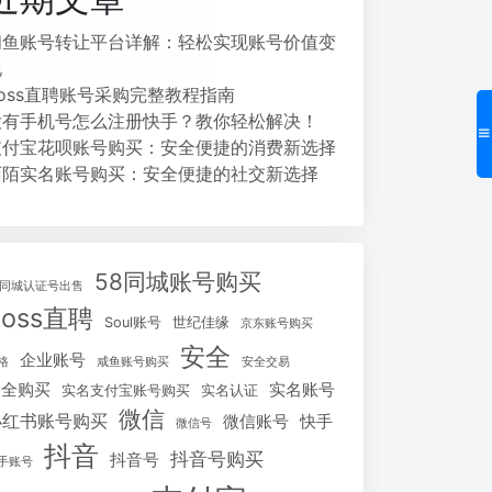
闲鱼账号转让平台详解：轻松实现账号价值变
现
Boss直聘账号采购完整教程指南
没有手机号怎么注册快手？教你轻松解决！
支付宝花呗账号购买：安全便捷的消费新选择
陌陌实名账号购买：安全便捷的社交新选择
58同城账号购买
8同城认证号出售
Boss直聘
Soul账号
世纪佳缘
京东账号购买
安全
企业账号
格
咸鱼账号购买
安全交易
安全购买
实名账号
实名支付宝账号购买
实名认证
微信
小红书账号购买
微信账号
快手
微信号
抖音
抖音号购买
抖音号
手账号