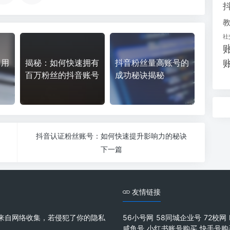
社
力用
揭秘：如何快速拥有
抖音粉丝量高账号的
？
百万粉丝的抖音账号
成功秘诀揭秘
抖音认证粉丝账号：如何快速提升影响力的秘诀
下一篇
友情链接
来自网络收集，若侵犯了你的隐私
56小号网
58同城企业号
72校网
咸鱼号
小红书账号购买
快手号购