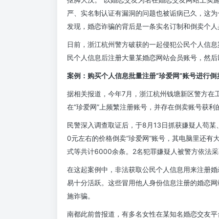
严、实名制认证有漏洞的问题也被诟病已久，这为
发现，婚恋诈骗的背后是一条实名订制和倒卖个人
日前，浙江杭州警方破获的一起侵犯公民个人信息
民个人信息后注册大量某婚恋网站会员账号，然后以
案例：购买个人信息批量注册“珍爱网”账号进行倒
据相关报道，今年7月，浙江杭州钱塘新区警方在
在“珍爱网”上频繁注册账号，并存在倒卖账号获利
民警深入调查取证后，于8月13日抓获嫌疑人苟某
0元左右的价格倒卖“珍爱网”账号，其电脑里还
式等共计6000余条。2名犯罪嫌疑人被警方依法
在这起案例中，非法获取公民个人信息用来注册婚
易十分活跃。这些冒用他人身份信息注册的婚恋网
施诈骗。
南都此前曾报道，有多名女性在某知名婚恋交友平