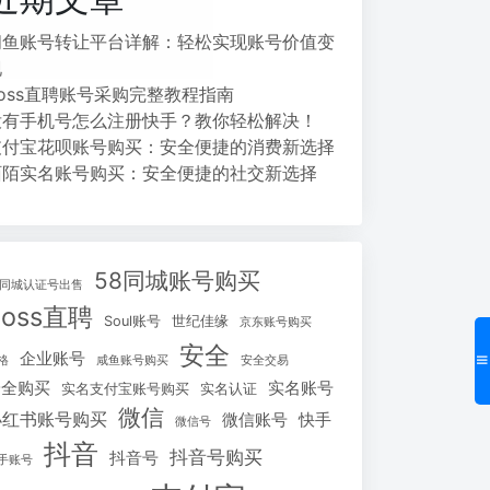
闲鱼账号转让平台详解：轻松实现账号价值变
现
Boss直聘账号采购完整教程指南
没有手机号怎么注册快手？教你轻松解决！
支付宝花呗账号购买：安全便捷的消费新选择
陌陌实名账号购买：安全便捷的社交新选择
58同城账号购买
8同城认证号出售
Boss直聘
Soul账号
世纪佳缘
京东账号购买
安全
企业账号
格
咸鱼账号购买
安全交易
安全购买
实名账号
实名支付宝账号购买
实名认证
微信
小红书账号购买
微信账号
快手
微信号
抖音
抖音号购买
抖音号
手账号