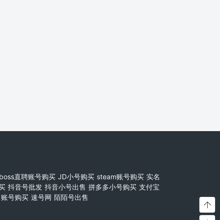
boss直聘账号购买
JD小号购买
steam账号购买
实名
买
抖音号批发
抖音小号出售
拼多多小号购买
支付宝
账号购买
速号网
陌陌号出售