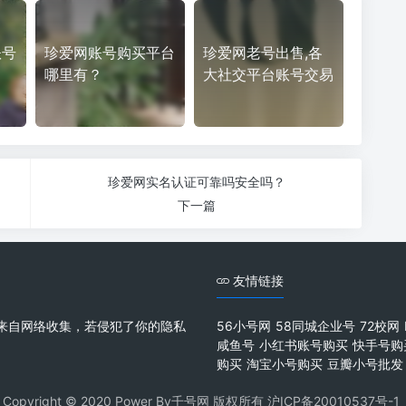
账号
珍爱网账号购买平台
珍爱网老号出售,各
哪里有？
大社交平台账号交易
珍爱网实名认证可靠吗安全吗？
下一篇
友情链接
来自网络收集，若侵犯了你的隐私
56小号网
58同城企业号
72校网
咸鱼号
小红书账号购买
快手号购
购买
淘宝小号购买
豆瓣小号批发
Copyright © 2020 Power By千号网 版权所有
沪ICP备20010537号-1