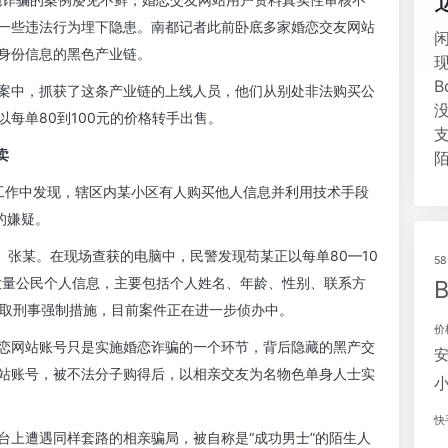
一些违法行为埋下隐患。南都记者此前卧底多家婚恋交友网站
身份信息的黑色产业链。
案中，抓获了这条产业链的上线人员，他们从别处非法购买公
每单80到100元的价格转手出售。
卖
工作中发现，辖区内某小区有人购买他人信息并利用技术手段
的嫌疑。
、张某。在现场查获的电脑中，民警发现苟某正以每单80—10
5
有大量公民个人信息，主要包括个人姓名、年龄、性别、联系方
采取刑事强制措施，目前案件正在进一步侦办中。
价
恋网站账号只是实施婚恋诈骗的一个环节，背后隐藏的黑产交
站账号，被不法分子购得后，以相亲交友为名物色单身人士实
快
台上遭遇同样套路的相亲骗局，被自称是“成功男士”的陌生人