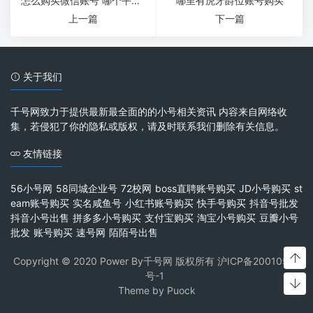
怎么购买微信账号 哪个平台有卖微信号？
哪里有虎牙爵位账号购买
上一篇
下一篇
关于我们
千号网致力于提供最新最全面的的小号相关资讯 内容来自网络收
集，若侵犯了你的隐私或版权，请及时联系我们删除有关信息。
友情链接
56小号网
58同城企业号
72校网
boss直聘账号购买
JD小号购买
st
eam账号购买
实名咸鱼号
小红书账号购买
快手号购买
抖音号批发
抖音小号出售
拼多多小号购买
支付宝购买
淘宝小号购买
豆瓣小号
批发
账号购买
速号网
陌陌号出售
Copyright © 2020 Power By千号网 版权所有
沪ICP备20010537
号-1
Theme by
Puock