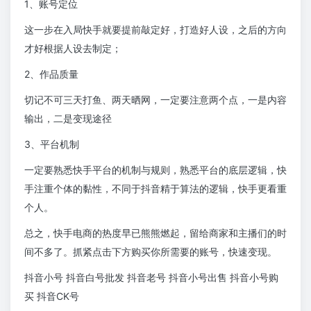
1、账号定位
这一步在入局快手就要提前敲定好，打造好人设，之后的方向
才好根据人设去制定；
2、作品质量
切记不可三天打鱼、两天晒网，一定要注意两个点，一是内容
输出，二是变现途径
3、平台机制
一定要熟悉快手平台的机制与规则，熟悉平台的底层逻辑，快
手注重个体的黏性，不同于抖音精于算法的逻辑，快手更看重
个人。
总之，快手电商的热度早已熊熊燃起，留给商家和主播们的时
间不多了。抓紧点击下方购买你所需要的账号，快速变现。
抖音小号 抖音白号批发 抖音老号 抖音小号出售 抖音小号购
买 抖音CK号