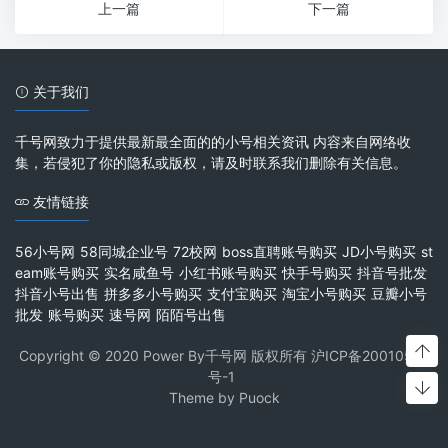
上一篇
下一篇
关于我们
千号网致力于提供最新最全面的的小号相关资讯 内容来自网络收
集，若侵犯了你的隐私或版权，请及时联系我们删除有关信息。
友情链接
56小号网
58同城企业号
72校网
boss直聘账号购买
JD小号购买
st
eam账号购买
实名咸鱼号
小红书账号购买
快手号购买
抖音号批发
抖音小号出售
拼多多小号购买
支付宝购买
淘宝小号购买
豆瓣小号
批发
账号购买
速号网
陌陌号出售
Copyright © 2020 Power By千号网 版权所有
沪ICP备20010537
号-1
Theme by
Puock