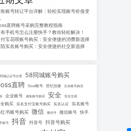
闲鱼账号转让平台详解：轻松实现账号价值变
现
Boss直聘账号采购完整教程指南
没有手机号怎么注册快手？教你轻松解决！
支付宝花呗账号购买：安全便捷的消费新选择
陌陌实名账号购买：安全便捷的社交新选择
58同城账号购买
8同城认证号出售
Boss直聘
Soul账号
世纪佳缘
京东账号购买
安全
企业账号
格
咸鱼账号购买
安全交易
安全购买
实名账号
实名支付宝账号购买
实名认证
微信
小红书账号购买
微信账号
快手
微信号
抖音
抖音号购买
抖音号
手账号