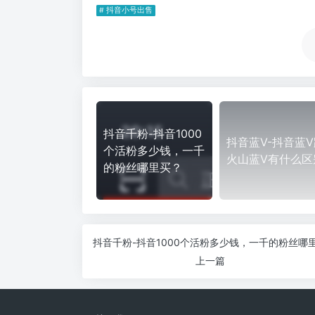
# 抖音小号出售
抖音千粉-抖音1000
抖音蓝V-抖音蓝V
个活粉多少钱，一千
火山蓝V有什么区
的粉丝哪里买？
上一篇