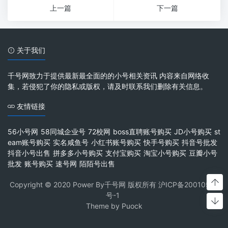
上一篇
下一篇
关于我们
千号网致力于提供最新最全面的的小号相关资讯 内容来自网络收
集，若侵犯了你的隐私或版权，请及时联系我们删除有关信息。
友情链接
56小号网
58同城企业号
72校网
boss直聘账号购买
JD小号购买
st
eam账号购买
实名咸鱼号
小红书账号购买
快手号购买
抖音号批发
抖音小号出售
拼多多小号购买
支付宝购买
淘宝小号购买
豆瓣小号
批发
账号购买
速号网
陌陌号出售
Copyright © 2020 Power By千号网 版权所有
沪ICP备20010537
号-1
Theme by
Puock