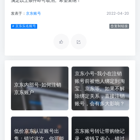
满足以上条件即可取消。希望采纳！
发表于：
京东账号
2022-04-20
# 京东实名账号
复制链接
京东小号-我小在注销
账号前被他人绑定到淘
京东内部号-如何注销
宝、京东等。如果不解
京东账户
除绑定关系，直接注销
账号，会有多大影响？
低价京东认证账号出
京东账号转让带购物记
售：错过这次，你可能
录，省钱又省心，错过