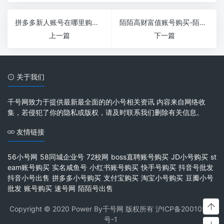
拼多多新人账号在哪里购买-拼多多新人号从哪里搞
陌陌高财富值账号购买-陌陌号财富等级16级幸运等级5级低价转让？
上一篇
下一篇
关于我们
千号网致力于提供最新最全面的的小号相关资讯 内容来自网络收
集，若侵犯了你的隐私或版权，请及时联系我们删除有关信息。
友情链接
56小号网
58同城企业号
72校网
boss直聘账号购买
JD小号购买
st
eam账号购买
实名咸鱼号
小红书账号购买
快手号购买
抖音号批发
抖音小号出售
拼多多小号购买
支付宝购买
淘宝小号购买
豆瓣小号
批发
账号购买
速号网
陌陌号出售
Copyright © 2020 Power By千号网 版权所有
沪ICP备20010537
号-1