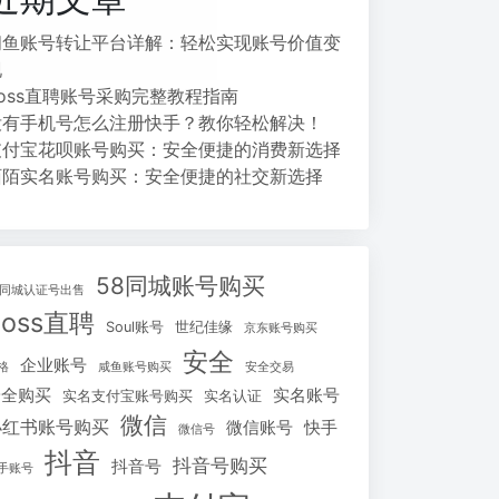
闲鱼账号转让平台详解：轻松实现账号价值变
现
Boss直聘账号采购完整教程指南
没有手机号怎么注册快手？教你轻松解决！
支付宝花呗账号购买：安全便捷的消费新选择
陌陌实名账号购买：安全便捷的社交新选择
58同城账号购买
8同城认证号出售
Boss直聘
Soul账号
世纪佳缘
京东账号购买
安全
企业账号
格
咸鱼账号购买
安全交易
安全购买
实名账号
实名支付宝账号购买
实名认证
微信
小红书账号购买
微信账号
快手
微信号
抖音
抖音号购买
抖音号
手账号