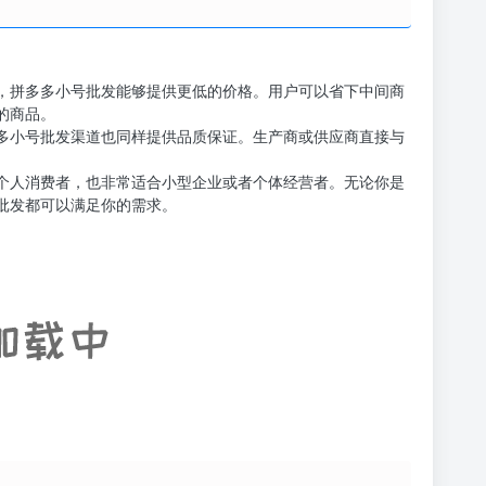
，拼多多小号批发能够提供更低的价格。用户可以省下中间商
的商品。
多小号批发渠道也同样提供品质保证。生产商或供应商直接与
个人消费者，也非常适合小型企业或者个体经营者。无论你是
批发都可以满足你的需求。
要在拼多多平台注册一个账号。之后，进入首页，选择“小号
选择你感兴趣的商品进行购买。在购买过程中，你可以与生产
保商品的品质。
竞争力的购物方式。不仅能够享受更低的价格，还可以获得最
可以通过拼多多小号批发，以更低的成本获取到满足你需求的