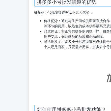
拼多多小号批发渠道的优势
拼多多小号批发渠道有以下几大优势：
价格优势：通过与生产商或供应商直接合作
等环节的费用，以最低的成本获得最高品质
品质保证：和正常的拼多多购物一样，拼多
用户交流，保证商品的品质和正品保障。
灵活批发：拼多多小号批发渠道不仅适用于
个人还是商家，只要需求足够，拼多多小号
如何使用拼多多小号批发功能？
使用拼多多小号批发功能非常简单。首先，用户需
批发”功能。在这里，你可以浏览各种批发商品，
商或供应商沟通，了解更多关于商品的信息，并确
总之，拼多多小号批发渠道为用户提供了一个极具
高品质的商品。不管你是个人消费者还是商家，都