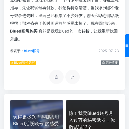
指导，先让我试号再付款。我记得特别清楚，当我拿到那个老
号登录进去时，里面已经积累了不少好友，聊天和动态都活跃
得很！那种省去了长时间运营的感觉太棒了。现在回想起来，
Blued账号购买
真的是我玩Blued的一次转折，让我重新找回
乐趣。
发表于：
blued帐号
2025-07-23
# Blued账号购买
复制链接
惊！我卖Blued账号月
玩得更尽兴！聊聊我用
入过万的秘密武器，你
Blued活跃账号 的感受
敢试试吗？