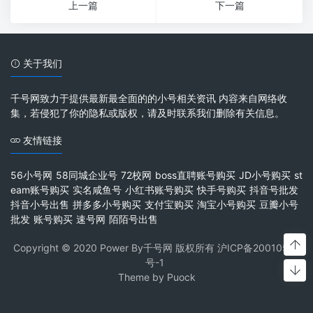
上一篇
下一篇
关于我们
千号网致力于提供最新最全面的的小号相关资讯 内容来自网络收
集，若侵犯了你的隐私或版权，请及时联系我们删除有关信息。
友情链接
56小号网
58同城企业号
72校网
boss直聘账号购买
JD小号购买
st
eam账号购买
实名咸鱼号
小红书账号购买
快手号购买
抖音号批发
抖音小号出售
拼多多小号购买
支付宝购买
淘宝小号购买
豆瓣小号
批发
账号购买
速号网
陌陌号出售
Copyright © 2020 Power By千号网 版权所有
沪ICP备20010537
号-1
Theme by
Puock