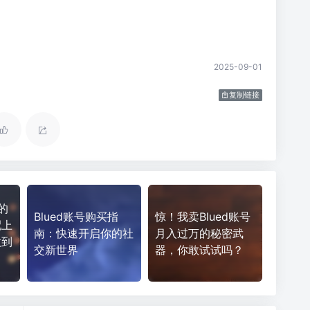
2025-09-01
复制链接
的
Blued账号购买指
惊！我卖Blued账号
配上
南：快速开启你的社
月入过万的秘密武
做到
交新世界
器，你敢试试吗？