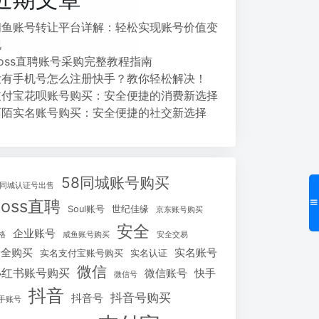
闲鱼账号转让平台详解：轻松实现账号价值变
现
Boss直聘账号采购完整教程指南
没有手机号怎么注册快手？教你轻松解决！
支付宝花呗账号购买：安全便捷的消费新选择
陌陌实名账号购买：安全便捷的社交新选择
58同城账号购买
8同城认证号出售
Boss直聘
Soul账号
世纪佳缘
京东账号购买
安全
企业账号
格
咸鱼账号购买
安全交易
安全购买
实名账号
实名支付宝账号购买
实名认证
微信
小红书账号购买
微信账号
快手
微信号
抖音
抖音号购买
抖音号
手账号