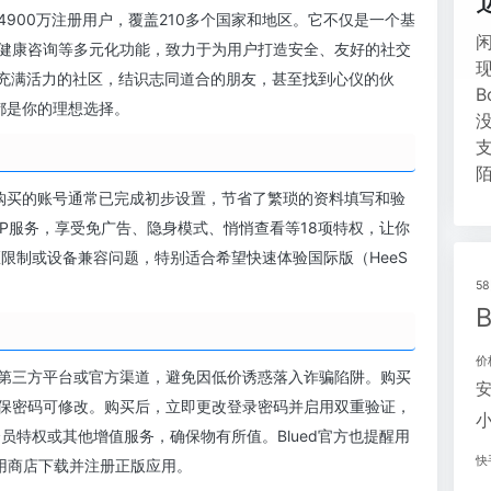
过4900万注册用户，覆盖210多个国家和地区。它不仅是一个基
健康咨询等多元化功能，致力于为用户打造安全、友好的社交
这个充满活力的社区，结识志同道合的朋友，甚至找到心仪的伙
d都是你的理想选择。
，购买的账号通常已完成初步设置，节省了繁琐的资料填写和验
IP服务，享受免广告、隐身模式、悄悄查看等18项特权，让你
限制或设备兼容问题，特别适合希望快速体验国际版（HeeS
5
价
第三方平台或官方渠道，避免因低价诱惑落入诈骗陷阱。购买
保密码可修改。购买后，立即更改登录密码并启用双重验证，
员特权或其他增值服务，确保物有所值。Blued官方也提醒用
快
米应用商店下载并注册正版应用。