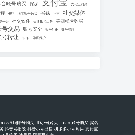
支付宝
抖音账号购买
探探
支付宝购买
社交媒体
省钱
教程
求职
淘宝账号购买
社交
社交软件
美团帐号购买
交平台
美团帐号出售
账号交易
账号安全
账号注册
账号管理
账号转让
陌陌
隐私保护
boss直聘账号购买
JD小号购买
steam账号购买
实名
买
抖音号批发
抖音小号出售
拼多多小号购买
支付宝