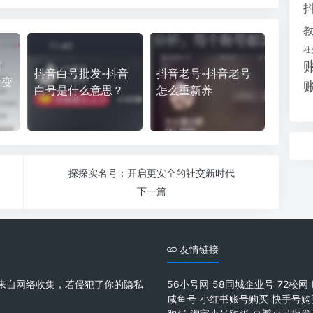
社
信
抖音白号批发-抖音
抖音老号-抖音老号
活变
白号是什么意思？
怎么重新养
探探实名号：开启更安全的社交新时代
下一篇
友情链接
来自网络收集，若侵犯了你的隐私
56小号网
58同城企业号
72校网
咸鱼号
小红书账号购买
快手号购