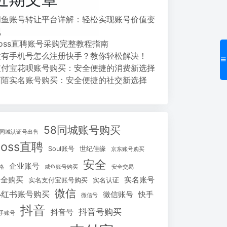
闲鱼账号转让平台详解：轻松实现账号价值变
现
Boss直聘账号采购完整教程指南
没有手机号怎么注册快手？教你轻松解决！
支付宝花呗账号购买：安全便捷的消费新选择
陌陌实名账号购买：安全便捷的社交新选择
58同城账号购买
8同城认证号出售
Boss直聘
Soul账号
世纪佳缘
京东账号购买
安全
企业账号
格
咸鱼账号购买
安全交易
安全购买
实名账号
实名支付宝账号购买
实名认证
微信
小红书账号购买
微信账号
快手
微信号
抖音
抖音号购买
抖音号
手账号