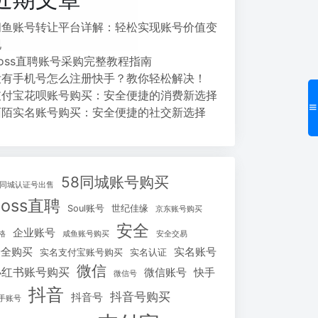
闲鱼账号转让平台详解：轻松实现账号价值变
现
Boss直聘账号采购完整教程指南
没有手机号怎么注册快手？教你轻松解决！
支付宝花呗账号购买：安全便捷的消费新选择
陌陌实名账号购买：安全便捷的社交新选择
58同城账号购买
8同城认证号出售
Boss直聘
Soul账号
世纪佳缘
京东账号购买
安全
企业账号
格
咸鱼账号购买
安全交易
安全购买
实名账号
实名支付宝账号购买
实名认证
微信
小红书账号购买
微信账号
快手
微信号
抖音
抖音号购买
抖音号
手账号