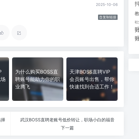
2025-10-06
复制链接
社
P
为什么购买BOSS直
天津BOSS直聘VIP
职场
聘账号能助力你的职
会员账号出售，帮你
业腾飞
快速找到合适工作！
选择
武汉BOSS直聘老账号低价转让，职场小白的福音
下一篇