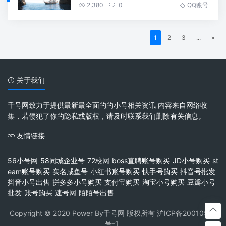
2,380
0
QQ账号
1
2
3
...
»
关于我们
千号网致力于提供最新最全面的的小号相关资讯 内容来自网络收
集，若侵犯了你的隐私或版权，请及时联系我们删除有关信息。
友情链接
56小号网
58同城企业号
72校网
boss直聘账号购买
JD小号购买
st
eam账号购买
实名咸鱼号
小红书账号购买
快手号购买
抖音号批发
抖音小号出售
拼多多小号购买
支付宝购买
淘宝小号购买
豆瓣小号
批发
账号购买
速号网
陌陌号出售
Copyright © 2020 Power By千号网 版权所有
沪ICP备20010537
号-1