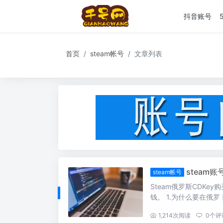
抖音账号
首页
steam帐号
文章列表
steam账
steam帐号
Steam俄罗斯CDKe
钱。 1.为什么要在俄罗 [
...
1,214
次阅读
0
个评