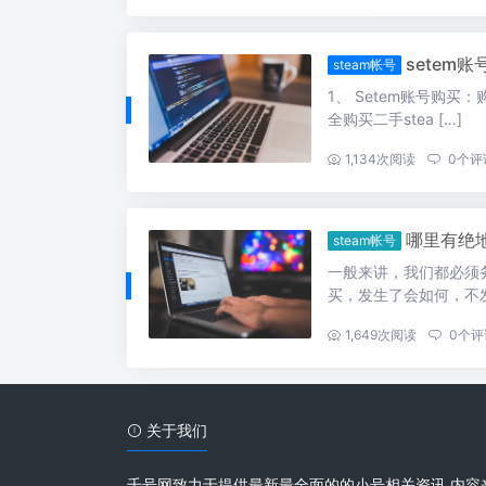
setem
steam帐号
1、 Setem账号购买：
全购买二手stea […]
...
1,134
次阅读
0
个评
哪里有绝地
steam帐号
一般来讲，我们都必须务
买，发生了会如何，不发
...
1,649
次阅读
0
个评
关于我们
千号网致力于提供最新最全面的的小号相关资讯 内容