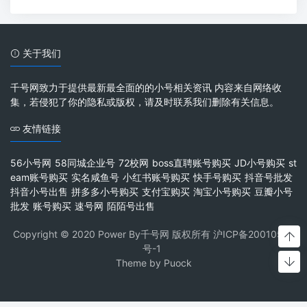
关于我们
千号网致力于提供最新最全面的的小号相关资讯 内容来自网络收
集，若侵犯了你的隐私或版权，请及时联系我们删除有关信息。
友情链接
56小号网
58同城企业号
72校网
boss直聘账号购买
JD小号购买
st
eam账号购买
实名咸鱼号
小红书账号购买
快手号购买
抖音号批发
抖音小号出售
拼多多小号购买
支付宝购买
淘宝小号购买
豆瓣小号
批发
账号购买
速号网
陌陌号出售
Copyright © 2020 Power By千号网 版权所有
沪ICP备20010537
号-1
Theme by
Puock