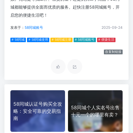
城都能够提供全面而优质的服务。赶快注册58同城账号，开
启您的便捷生活吧！
发表于：
58同城账号
2025-09-24
# 58同城
# 58同城使用
# 58同城注册
# 58同城账号
# 便捷生活
复制链接
58同城认证号购买全攻
58同城个人实名号出售
略：安全可靠的交易指
十元一个的哪里有卖？
南