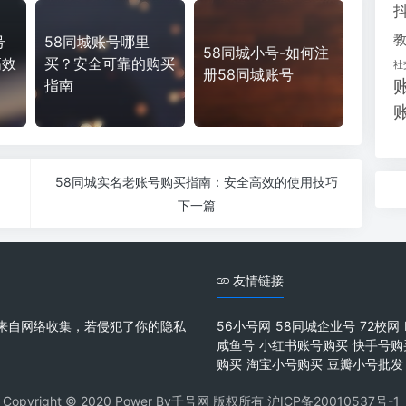
号
58同城账号哪里
58同城小号-如何注
高效
买？安全可靠的购买
社
册58同城账号
指南
58同城实名老账号购买指南：安全高效的使用技巧
下一篇
友情链接
来自网络收集，若侵犯了你的隐私
56小号网
58同城企业号
72校网
咸鱼号
小红书账号购买
快手号购
购买
淘宝小号购买
豆瓣小号批发
Copyright © 2020 Power By千号网 版权所有
沪ICP备20010537号-1