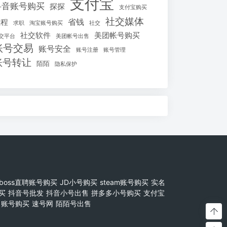
支付宝
抖音账号购买
探探
支付宝购买
社交媒体
省钱
教程
求职
淘宝账号购买
社交
社交软件
美团帐号购买
交平台
美团帐号出售
账号交易
账号安全
账号注册
账号管理
账号转让
陌陌
隐私保护
boss直聘账号购买
JD小号购买
steam账号购买
实名
买
抖音号批发
抖音小号出售
拼多多小号购买
支付宝
账号购买
速号网
陌陌号出售