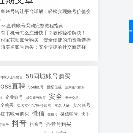
闲鱼账号转让平台详解：轻松实现账号价值变
现
Boss直聘账号采购完整教程指南
没有手机号怎么注册快手？教你轻松解决！
支付宝花呗账号购买：安全便捷的消费新选择
陌陌实名账号购买：安全便捷的社交新选择
58同城账号购买
8同城认证号出售
Boss直聘
Soul账号
世纪佳缘
京东账号购买
安全
企业账号
格
咸鱼账号购买
安全交易
安全购买
实名账号
实名支付宝账号购买
实名认证
微信
小红书账号购买
微信账号
快手
微信号
抖音
抖音号购买
抖音号
手账号