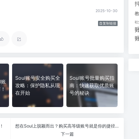
2025-10-30
社
复制链接
Soul账号安全购买全
Soul账号批量购买指
l账
攻略：保护隐私从现
南：快速获取优质账
南！
在开始
号的秘诀
！
想在Soul上脱颖而出？购买高等级账号就是你的捷径！
下一篇