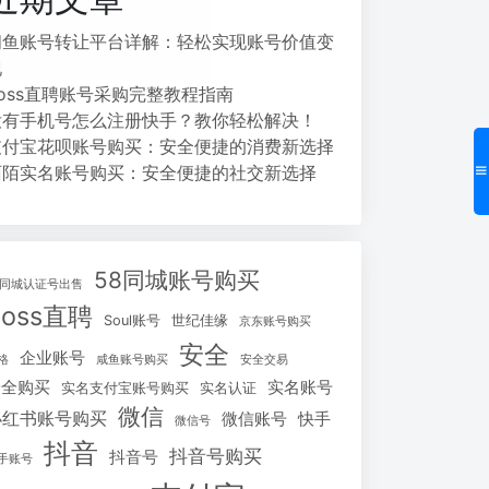
闲鱼账号转让平台详解：轻松实现账号价值变
现
Boss直聘账号采购完整教程指南
没有手机号怎么注册快手？教你轻松解决！
支付宝花呗账号购买：安全便捷的消费新选择
陌陌实名账号购买：安全便捷的社交新选择
58同城账号购买
8同城认证号出售
Boss直聘
Soul账号
世纪佳缘
京东账号购买
安全
企业账号
格
咸鱼账号购买
安全交易
安全购买
实名账号
实名支付宝账号购买
实名认证
微信
小红书账号购买
微信账号
快手
微信号
抖音
抖音号购买
抖音号
手账号