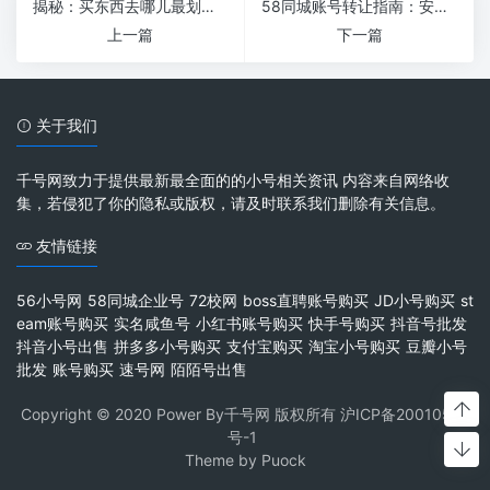
揭秘：买东西去哪儿最划算？带你玩转积分购物
58同城账号转让指南：安全交易的风险与技巧
上一篇
下一篇
关于我们
千号网致力于提供最新最全面的的小号相关资讯 内容来自网络收
集，若侵犯了你的隐私或版权，请及时联系我们删除有关信息。
友情链接
56小号网
58同城企业号
72校网
boss直聘账号购买
JD小号购买
st
eam账号购买
实名咸鱼号
小红书账号购买
快手号购买
抖音号批发
抖音小号出售
拼多多小号购买
支付宝购买
淘宝小号购买
豆瓣小号
批发
账号购买
速号网
陌陌号出售
Copyright © 2020 Power By千号网 版权所有
沪ICP备20010537
号-1
Theme by
Puock