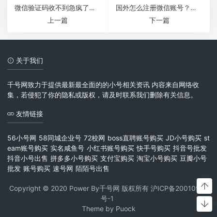
微信验证码收不到急疯了？别慌，3招帮你快速解决！
国外怎么注册微信账号？超简单教程让你秒懂！
上一篇
下一篇
关于我们
千号网致力于提供最新最全面的的小号相关资讯 内容来自网络收
集，若侵犯了你的隐私或版权，请及时联系我们删除有关信息。
友情链接
56小号网
58同城企业号
72校网
boss直聘账号购买
JD小号购买
st
eam账号购买
实名咸鱼号
小红书账号购买
快手号购买
抖音号批发
抖音小号出售
拼多多小号购买
支付宝购买
淘宝小号购买
豆瓣小号
批发
账号购买
速号网
陌陌号出售
Copyright © 2020 Power By千号网 版权所有
沪ICP备20010537
号-1
Theme by
Puock