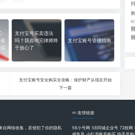
社
-
支付宝号买卖违法
只有
吗？我咨询完律师终
支付宝账号管理指南
购买
于放心了
支付宝账号安全购买全攻略：保护财产从现在开始
下一篇
友情链接
来自网络收集，若侵犯了你的隐私
56小号网
58同城企业号
72校网
咸鱼号
小红书账号购买
快手号购