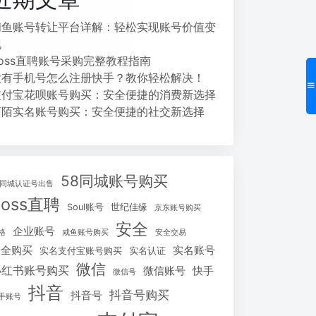
闲鱼账号转让平台详解：轻松实现账号价值变
现
Boss直聘账号采购完整教程指南
没有手机号怎么注册快手？教你轻松解决！
支付宝花呗账号购买：安全便捷的消费新选择
陌陌实名账号购买：安全便捷的社交新选择
58同城账号购买
8同城认证号出售
Boss直聘
Soul账号
世纪佳缘
京东账号购买
安全
企业账号
格
咸鱼账号购买
安全交易
安全购买
实名账号
实名支付宝账号购买
实名认证
微信
小红书账号购买
微信账号
快手
微信号
抖音
抖音号购买
抖音号
手账号