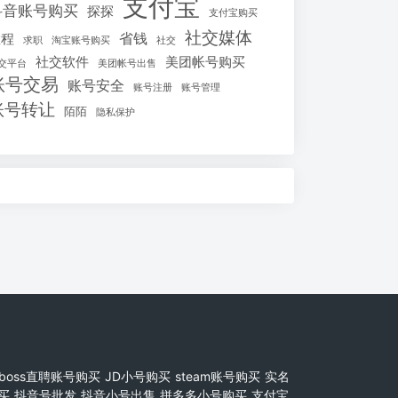
支付宝
抖音账号购买
探探
支付宝购买
社交媒体
省钱
教程
求职
淘宝账号购买
社交
社交软件
美团帐号购买
交平台
美团帐号出售
账号交易
账号安全
账号注册
账号管理
账号转让
陌陌
隐私保护
boss直聘账号购买
JD小号购买
steam账号购买
实名
买
抖音号批发
抖音小号出售
拼多多小号购买
支付宝