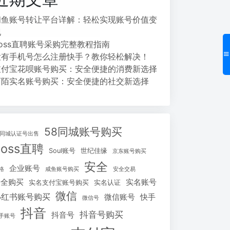
闲鱼账号转让平台详解：轻松实现账号价值变
现
Boss直聘账号采购完整教程指南
没有手机号怎么注册快手？教你轻松解决！
支付宝花呗账号购买：安全便捷的消费新选择
陌陌实名账号购买：安全便捷的社交新选择
58同城账号购买
8同城认证号出售
Boss直聘
Soul账号
世纪佳缘
京东账号购买
安全
企业账号
格
咸鱼账号购买
安全交易
安全购买
实名账号
实名支付宝账号购买
实名认证
微信
小红书账号购买
微信账号
快手
微信号
抖音
抖音号购买
抖音号
手账号