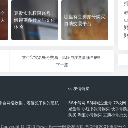
买全
豆瓣实名权限账号：
哪里有豆瓣账号购买
个人
解锁更多社交与文化
社
自助交易平台
体验
支付宝实名账号交易：风险与注意事项全解析
下一篇
友情链接
来自网络收集，若侵犯了你的隐私
56小号网
58同城企业号
72校网
咸鱼号
小红书账号购买
快手号购
购买
淘宝小号购买
豆瓣小号批发
Copyright © 2020 Power By千号网 版权所有
沪ICP备20010537号-1