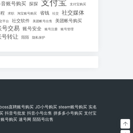
支付宝
抖音账号购买
探探
支付宝购买
社交媒体
省钱
教程
求职
淘宝账号购买
社交
社交软件
美团帐号购买
交平台
美团帐号出售
账号交易
账号安全
账号注册
账号管理
账号转让
陌陌
隐私保护
boss直聘账号购买
JD小号购买
steam账号购买
实名
买
抖音号批发
抖音小号出售
拼多多小号购买
支付宝
账号购买
速号网
陌陌号出售