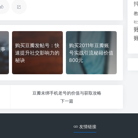
社
购买豆瓣发帖号：快
购买2011年豆瓣账
意事
速提升社交影响力的
号实战引流秘籍价值
秘诀
800元
豆瓣未绑手机老号的价值与获取攻略
下一篇
友情链接