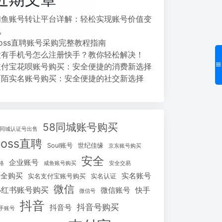
闲鱼账号转让平台详解：轻松实现账号价值变
现
Boss直聘账号采购完整教程指南
没有手机号怎么注册快手？教你轻松解决！
支付宝花呗账号购买：安全便捷的消费新选择
陌陌实名账号购买：安全便捷的社交新选择
58同城账号购买
8同城认证号出售
Boss直聘
Soul账号
世纪佳缘
京东账号购买
安全
企业账号
格
咸鱼账号购买
安全交易
安全购买
实名账号
实名支付宝账号购买
实名认证
微信
小红书账号购买
微信账号
快手
微信号
抖音
抖音号购买
抖音号
手账号