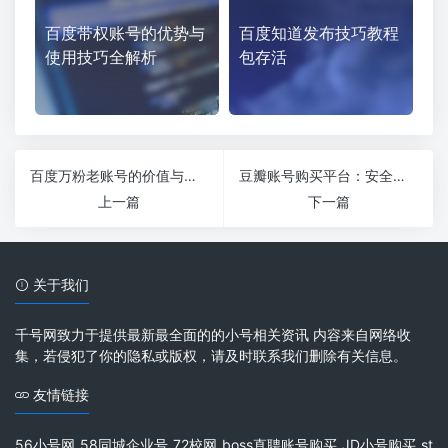
百度带权账号的优势与
百度知道发布技巧教程
使用技巧全解析
包存活
百度万粉老账号的价值与获取技巧全解析
豆瓣账号购买平台：安全便捷获取账号的首选
上一篇
下一篇
关于我们
千号网致力于提供最新最全面的的小号相关资讯 内容来自网络收
集，若侵犯了你的隐私或版权，请及时联系我们删除有关信息。
友情链接
56小号网
58同城企业号
72校网
boss直聘账号购买
JD小号购买
st