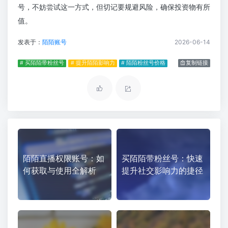
号，不妨尝试这一方式，但切记要规避风险，确保投资物有所
值。
发表于：
陌陌账号
2026-06-14
# 买陌陌带粉丝号
# 提升陌陌影响力
# 陌陌粉丝号价格
复制链接
陌陌直播权限账号：如
买陌陌带粉丝号：快速
何获取与使用全解析
提升社交影响力的捷径