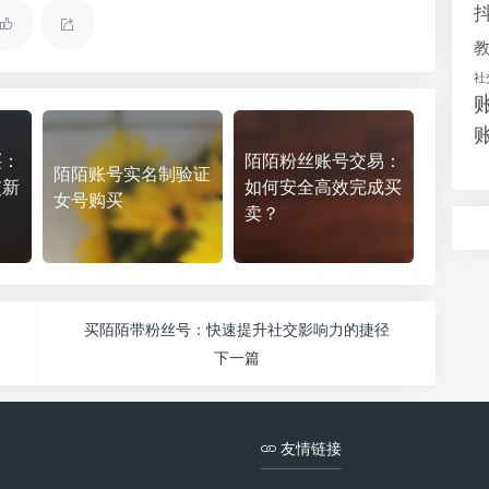
社
买：
陌陌粉丝账号交易：
陌陌账号实名制验证
交新
如何安全高效完成买
女号购买
卖？
买陌陌带粉丝号：快速提升社交影响力的捷径
下一篇
友情链接