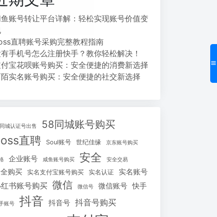
闲鱼账号转让平台详解：轻松实现账号价值变
现
Boss直聘账号采购完整教程指南
没有手机号怎么注册快手？教你轻松解决！
支付宝花呗账号购买：安全便捷的消费新选择
陌陌实名账号购买：安全便捷的社交新选择
58同城账号购买
8同城认证号出售
Boss直聘
Soul账号
世纪佳缘
京东账号购买
安全
企业账号
格
咸鱼账号购买
安全交易
安全购买
实名账号
实名支付宝账号购买
实名认证
微信
小红书账号购买
微信账号
快手
微信号
抖音
抖音号购买
抖音号
手账号