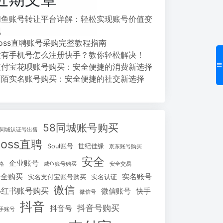
闲鱼账号转让平台详解：轻松实现账号价值变
现
Boss直聘账号采购完整教程指南
没有手机号怎么注册快手？教你轻松解决！
支付宝花呗账号购买：安全便捷的消费新选择
陌陌实名账号购买：安全便捷的社交新选择
58同城账号购买
8同城认证号出售
Boss直聘
Soul账号
世纪佳缘
京东账号购买
安全
企业账号
格
咸鱼账号购买
安全交易
安全购买
实名账号
实名支付宝账号购买
实名认证
微信
小红书账号购买
微信账号
快手
微信号
抖音
抖音号购买
抖音号
手账号