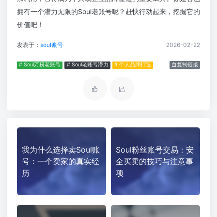
拥有一个潜力无限的Soul老账号呢？赶快行动起来，挖掘它的
价值吧！
发表于：
soul账号
2026-02-22
# Soul万粉老账号
# Soul老账号潜力
# 个人品牌打造
复制链接
我为什么选择卖Soul账
Soul粉丝账号交易：安
号：一个卖家的真实经
全买卖的技巧与注意事
历
项