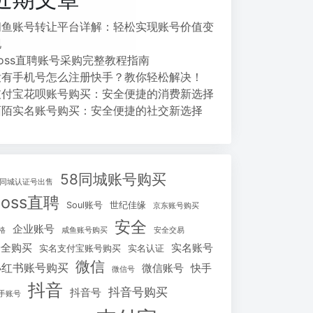
闲鱼账号转让平台详解：轻松实现账号价值变
现
Boss直聘账号采购完整教程指南
没有手机号怎么注册快手？教你轻松解决！
支付宝花呗账号购买：安全便捷的消费新选择
陌陌实名账号购买：安全便捷的社交新选择
58同城账号购买
8同城认证号出售
Boss直聘
Soul账号
世纪佳缘
京东账号购买
安全
企业账号
格
咸鱼账号购买
安全交易
安全购买
实名账号
实名支付宝账号购买
实名认证
微信
小红书账号购买
微信账号
快手
微信号
抖音
抖音号购买
抖音号
手账号