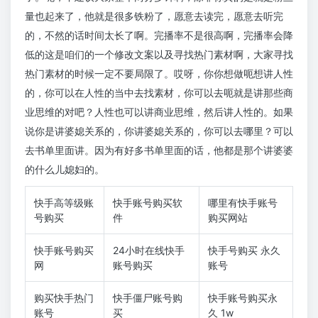
量也起来了，他就是很多铁粉了，愿意去读完，愿意去听完
的，不然的话时间太长了啊。完播率不是很高啊，完播率会降
低的这是咱们的一个修改文案以及寻找热门素材啊，大家寻找
热门素材的时候一定不要局限了。哎呀，你你想做呃想讲人性
的，你可以在人性的当中去找素材，你可以去呃就是讲那些商
业思维的对吧？人性也可以讲商业思维，然后讲人性的。如果
说你是讲婆媳关系的，你讲婆媳关系的，你可以去哪里？可以
去书单里面讲。因为有好多书单里面的话，他都是那个讲婆婆
的什么儿媳妇的。
快手高等级账
快手账号购买软
哪里有快手账号
号购买
件
购买网站
快手账号购买
24小时在线快手
快手号购买 永久
网
账号购买
账号
购买快手热门
快手僵尸账号购
快手账号购买永
账号
买
久 1w