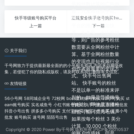
号粉丝数计算的广告内
容，只发布在快手站。
快手等级账号购买平台
因此，如果还包括其他
正规安全快手老号购买1w粉丝自动发货
平台的推广，比如快
上一篇
下一篇
手、头条号、火山视频
等，则广告的参考粉丝
数需要从全网粉丝中计
关于我们
算。基于全网粉丝数量
的变现也是短视频行业
千号网致力于提供最新最全面的的小号相关资讯 内容来自网络收
创作者最重要的变现方
集，若侵犯了你的隐私或版权，请及时联系我们删除有关信息。
式。 快手号出售网
站。 快手账号的粉丝
友情链接
不是以单一的标准来评
判的。如果是普通账号
56小号网
58同城企业号
72校网
boss直聘账号购买
JD小号购买
st
的粉丝，即使是直播粉
eam账号购买
实名咸鱼号
小红书账号购买
快手号购买
抖音号批发
抖音小号出售
拼多多小号购买
支付宝购买
淘宝小号购买
豆瓣小号
丝也可能只卖几毛钱。
批发
账号购买
速号网
陌陌号出售
如果按每个粉丝 3 美分
计算，10,000 个粉丝
Copyright © 2020 Power By千号网 版权所有
沪ICP备20010537
的账户也值钱。但是，