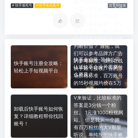
账户的价值是不同的。
# 快手僵死号
# 快手实名账号
复制链接
**是一个价格，一个月
后可能是另一个价格，
所以没有固定值。可以
参考价目表。那么快手
账号值多少钱呢？如何
判断价值？ 首先，我
们可以参考品牌方广告
快手企业号-装修公司
的参考标准。按照在线
快手账号注册全攻略：
认证快手企业号需要什
快手账号接收广告的市
轻松上手短视频平台
么资质？
场价格标准，百万账号
的15秒视频均价在5万
左右。小编还用几个大
V来验证，比较标准的
答案是3分钱一个粉
卸载后快手账号如何恢
丝。 1元涨1000粉丝网
复？详细教程帮你找回
站。 但是我从一个拥
账号！
有百万粉丝的大V那里
听说，单纯按照快手账