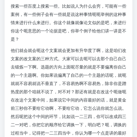
搜索一些百度上搜索一些。比如说人为什么会穷，可能有一些
案例，有一些例子会有一些就是说这种事情呃呃举例的这种事
情来进行什么来进行。你这个就像就像论文似的是吧，来进行
你这个呃意思的一个论据是吧，你举个例子给他们讲一讲是不
是？
他们就会就会呃这个文案就会更加有升华度了啊，这是咱们改
文案的改文案的三种方式。大家可以去呃可以去那个自己自己
去锻炼一下啊。选题的方向上面呢尽量的就是不要偏离你自己
的一个主题啊。你如果说偏离了自己的一个主题的话呢，就呃
就就不容易就说不垂直了，不容易热啊不容易热，除非你是蹭
热度的那个咱就不说了，对不对？那还有就是在改这个呃做呃
在改这个文案中间，如果说它中间的内容最好的话，就是黄金
前三秒你不要给它动啊，不要给它动，它怎么说你就怎么说。
然后呢把这个中间的环节，比如说一二三四，你可以改成四三
二一对吧，你把它的顺序给它调换一下，明白吧？呃，调换的
过程当中，记得把一二三四当中，你认为哪一个点是讲的最好