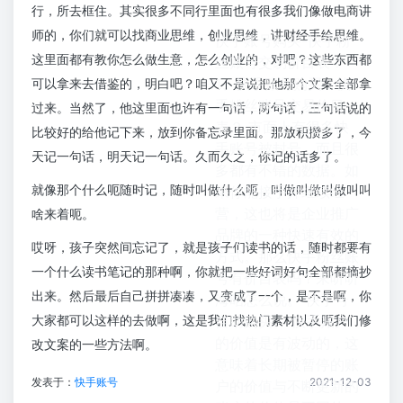
行，所去框住。其实很多不同行里面也有很多我们像做电商讲
师的，你们就可以找商业思维，创业思维，讲财经手绘思维。
快手账号购买-快手粉
这里面都有教你怎么做生意，怎么创业的，对吧？这些东西都
丝账号交易价目表？
1、快手账号购买：快
可以拿来去借鉴的，明白吧？咱又不是说把他那个文案全部拿
手粉丝账号交易价目
过来。当然了，他这里面也许有一句话，两句话，三句话说的
表？ 市面上有很多快
比较好的给他记下来，放到你备忘录里面。那放积攒多了，今
手账号被封号，而且很
天记一句话，明天记一句话。久而久之，你记的话多了。
多都有不错的数据。如
就像那个什么呃随时记，随时叫做什么呃，叫做叫做叫做叫叫
果你能接手并继续经
营，这也将是企业推广
啥来着呃。
品牌的一种快速有效的
哎呀，孩子突然间忘记了，就是孩子们读书的话，随时都要有
方式。那么快手粉丝账
一个什么读书笔记的那种啊，你就把一些好词好句全部都摘抄
号有价目表吗？来听听
出来。然后最后自己拼拼凑凑，又变成了一个，是不是啊，你
海昭怎么说。 快手号
大家都可以这样的去做啊，这是我们找热门素材以及呃我们修
自助购买。 快手账户
的价值是有波动的，这
改文案的一些方法啊。
意味着长期被暂停的账
发表于：
快手账号
2021-12-03
户的价值与不断更新的