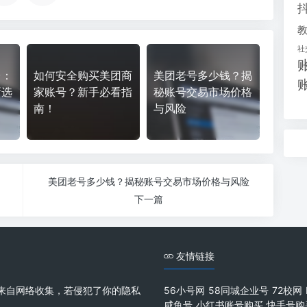
社
台：
如何安全购买美团商
美团老号多少钱？揭
新选
家账号？新手必看指
秘账号交易市场价格
南！
与风险
美团老号多少钱？揭秘账号交易市场价格与风险
下一篇
友情链接
来自网络收集，若侵犯了你的隐私
56小号网
58同城企业号
72校网
咸鱼号
小红书账号购买
快手号购