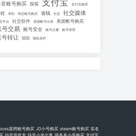
支付宝
抖音账号购买
探探
支付宝购买
社交媒体
省钱
教程
求职
淘宝账号购买
社交
社交软件
美团帐号购买
交平台
美团帐号出售
账号交易
账号安全
账号注册
账号管理
账号转让
陌陌
隐私保护
boss直聘账号购买
JD小号购买
steam账号购买
实名
买
抖音号批发
抖音小号出售
拼多多小号购买
支付宝