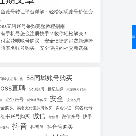
闲鱼账号转让平台详解：轻松实现账号价值变
现
Boss直聘账号采购完整教程指南
没有手机号怎么注册快手？教你轻松解决！
支付宝花呗账号购买：安全便捷的消费新选择
陌陌实名账号购买：安全便捷的社交新选择
58同城账号购买
8同城认证号出售
Boss直聘
Soul账号
世纪佳缘
京东账号购买
安全
企业账号
格
咸鱼账号购买
安全交易
安全购买
实名账号
实名支付宝账号购买
实名认证
微信
小红书账号购买
微信账号
快手
微信号
抖音
抖音号购买
抖音号
手账号