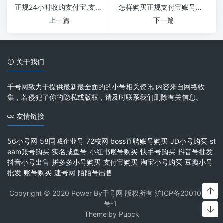
正规24小时收购支付宝,支付宝购买交易平台
怎样购买正规支付宝账号靠谱的。
上一篇
下一篇
关于我们
千号网致力于提供最新最全面的的小号相关资讯 内容来自网络收
集，若侵犯了你的隐私或版权，请及时联系我们删除有关信息。
友情链接
56小号网
58同城企业号
72校网
boss直聘账号购买
JD小号购买
st
eam账号购买
实名咸鱼号
小红书账号购买
快手号购买
抖音号批发
抖音小号出售
拼多多小号购买
支付宝购买
淘宝小号购买
豆瓣小号
批发
账号购买
速号网
陌陌号出售
Copyright © 2020 Power By千号网 版权所有
沪ICP备20010537
号-1
Theme by
Puock