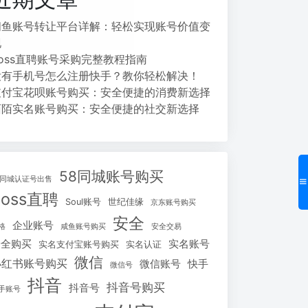
闲鱼账号转让平台详解：轻松实现账号价值变
现
Boss直聘账号采购完整教程指南
没有手机号怎么注册快手？教你轻松解决！
支付宝花呗账号购买：安全便捷的消费新选择
陌陌实名账号购买：安全便捷的社交新选择
58同城账号购买
8同城认证号出售
Boss直聘
Soul账号
世纪佳缘
京东账号购买
安全
企业账号
格
咸鱼账号购买
安全交易
安全购买
实名账号
实名支付宝账号购买
实名认证
微信
小红书账号购买
微信账号
快手
微信号
抖音
抖音号购买
抖音号
手账号