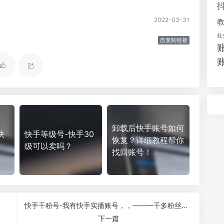
2022-03-31
社
复制链接
卸载后快手账号如何
快
快手等级号-快手30
恢复？详细教程帮你
？
级可以卖吗？
找回账号！
快手千粉号-我有快手实播账号，，——一千多粉丝，，，有人要吗？
下一篇