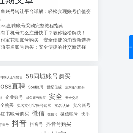
闲鱼账号转让平台详解：轻松实现账号价值变
现
Boss直聘账号采购完整教程指南
没有手机号怎么注册快手？教你轻松解决！
支付宝花呗账号购买：安全便捷的消费新选择
陌陌实名账号购买：安全便捷的社交新选择
58同城账号购买
8同城认证号出售
Boss直聘
Soul账号
世纪佳缘
京东账号购买
安全
企业账号
格
咸鱼账号购买
安全交易
安全购买
实名账号
实名支付宝账号购买
实名认证
微信
小红书账号购买
微信账号
快手
微信号
抖音
抖音号购买
抖音号
手账号