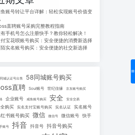
闲鱼账号转让平台详解：轻松实现账号价值变
现
Boss直聘账号采购完整教程指南
没有手机号怎么注册快手？教你轻松解决！
支付宝花呗账号购买：安全便捷的消费新选择
陌陌实名账号购买：安全便捷的社交新选择
58同城账号购买
8同城认证号出售
Boss直聘
Soul账号
世纪佳缘
京东账号购买
安全
企业账号
格
咸鱼账号购买
安全交易
安全购买
实名账号
实名支付宝账号购买
实名认证
微信
小红书账号购买
微信账号
快手
微信号
抖音
抖音号购买
抖音号
手账号