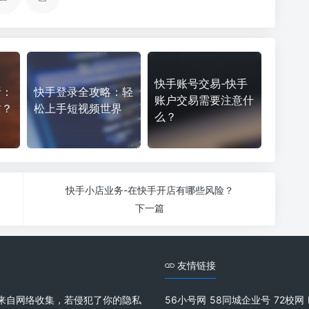
快手账号交易-快手
析：
快手登录全攻略：轻
账户交易需要注意什
封？
松上手短视频世界
么？
快手小店业务-在快手开店有哪些风险？
下一篇
友情链接
来自网络收集，若侵犯了你的隐私
56小号网
58同城企业号
72校网